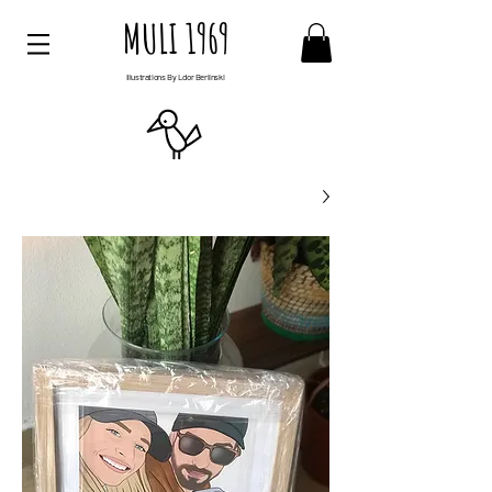
MULI 1969
Illustrations By Ldor Berlinski