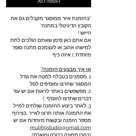
הוספה לסל
*בהזמנת איור ממוסגר מקבלים גם את
הקובץ הדיגיטלי במתנה*
הייוש !
אם אתם כאן סימן שאתם הולכים לתת
למישהו אהוב או לעצמכם מתנה סופר
מיוחדת :) איזה כיף
אז איך מבצעים הזמנה?
1. מסמנים בטבלה למטה את גודל
המסגור שתרצו ומוסיפים לסל
2. מפשפשים באתר לראות אם יש עוד
דברים שתרצו להוסיף :)
3. לאחר ביצוע ההזמנה שולחים למייל
את התמונה אותה תרצו לאייר, בצירוף
מספר הזמנה ובקשות מיוחדות אם יש
muli69studio@gmail.com
(בחרו תמונה ברורה ומוארת)