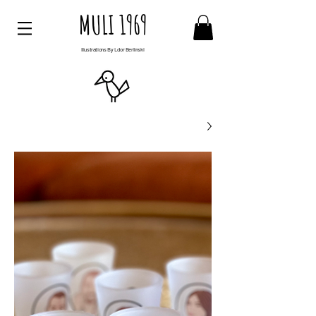
MULI 1969
Illustrations By Ldor Berlinski