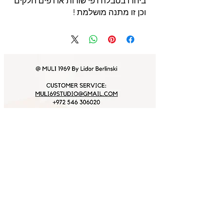
ביחרו בטבלה דפי שורות או דפים חלקים
וכן זו מתנה מושלמת !
For exclusive gifts & benefits join Muli's
friends