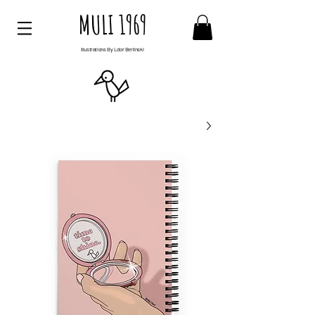
MULI 1969
Illustrations By Ldor Berlinski