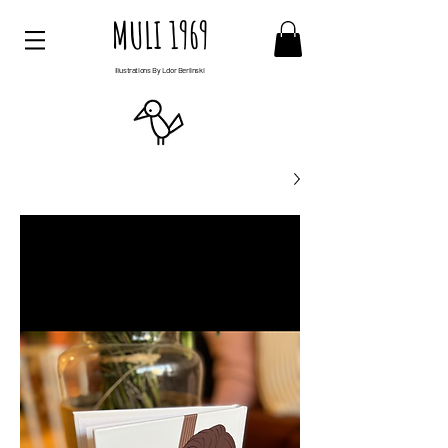
MULI 1969
Illustrations By Ldor Berlinski