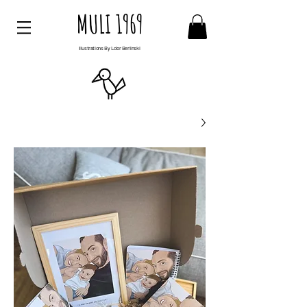
MULI 1969
Illustrations By Ldor Berlinski