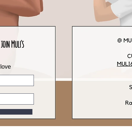
join Muli's
 love