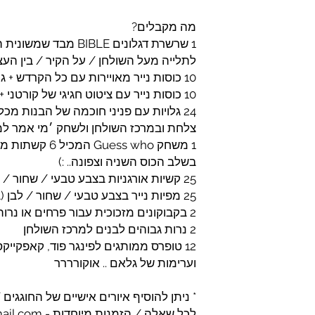
מה מקבלים?
1 שרשרת דגלונים BIBLE
לתלייה מעל השולחן / על הקיר / בין העצ
10 כוסות נייר מאויירות עם כל הקרדש + ג׳נר
10 כוסות נייר עם ציטוט חגיגי של קורטני + איור
24 גלויות עם פניני חוכמה של הבנות מכ
צלחת ובמרכז השולחן ולשחק ׳מי אמר למ
1 משחק uess who
בשלב הכוס השניה וצפונה.. :)
25 קשיות אורגניות בצבע טבעי / שחור / לבן (בהתאם למלאי)
25 מפיות נייר בצבע טבעי / שחור / לבן (בהתאם למלאי)
2 בקבוקונים מזכוכית עבור פרחים או נרות שמקבלים
2 נרות גבוהים לבנים למרכז השולחן
12 טופרס ממותגים לפינגר פוד, קאפקייקס וכן הלאה
וערימות של גלאם .. אוקורררר
* ניתן להוסיף איורים אישיים של החוגגים 
לכל שאלה / הזמנות מיוחדות - muli69studio@gmail.com