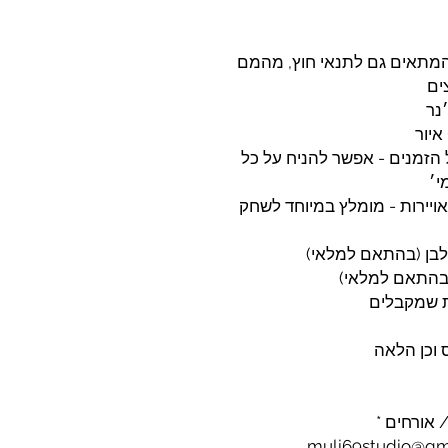
 מבד שמשונית המתאים גם לתנאי חוץ, מהמם
ים
ל הזמנים - אפשר להניח על כל
י׳
G המכיל 6 קשתות מאויירות - מומלץ במיוחד לשחק
/ אורחים *