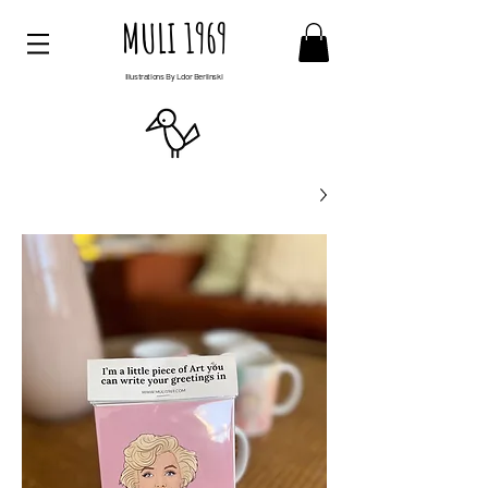
MULI 1969
Illustrations By Ldor Berlinski