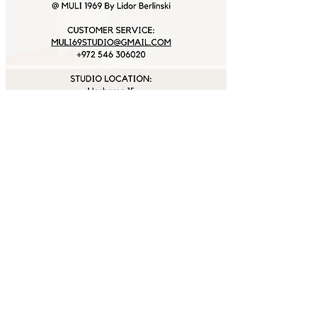
For exclusive gifts & benefits join Muli's
friends
let us give you some love