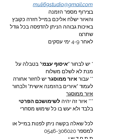
muli69studio@gmail.com
בצירוף מספר הזמנה
והאיור ישלח אליכם במייל חזרה כקובץ
באיכות גבוהה הניתן להדפסה בכל גודל
שתרצו
לאחר 4-9 ימי עסקים
* יש לבחור
'איסוף עצמי'
בטבלה על
מנת לא לשלם משלוח
** עבור
איור ממוסגר
יש לחזור אחורה
לעמוד "איורים בהזמנה אישית" ולבחור
איור ממוסגר
*** איור זה יהיה
לשימושכם הפרטי
בלבד ולא יעש בו כל שימוש מסחרי
לכל שאלה בקשה ניתן לפנות במייל או
למספר 0546-306020
ת ת ח ד ש ו