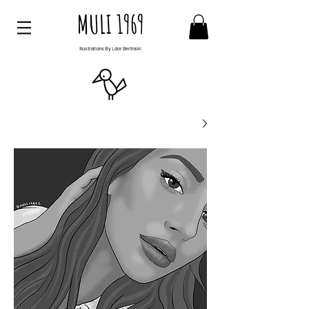
MULI 1969
Illustrations By Ldor Berlinski